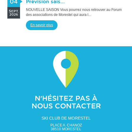
04
Prévision sais...
NOUVELLE SAISON Vous pourrez nous retrouver au Forum
SEPT.
des associations de Morestel qui aura l...
2026
En savoir plus
N'HÉSITEZ PAS À
NOUS CONTACTER
SKI CLUB DE MORESTEL
PLACE A. CHANOZ
38510
MORESTEL