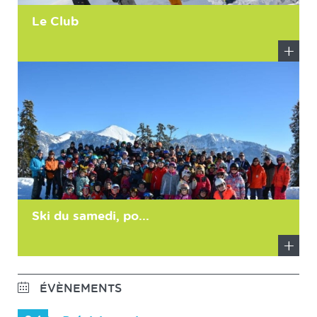
Le Club
En
savoir
plus
Ski du samedi, po...
En
savoir
ÉVÈNEMENTS
plus