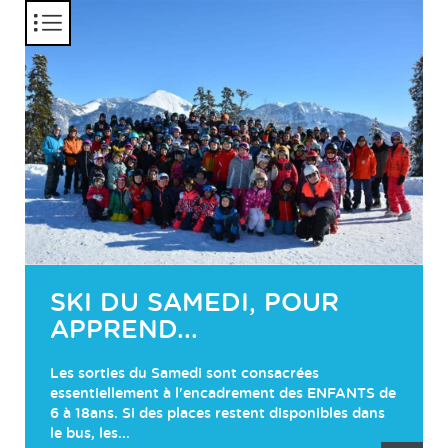
Panneau de gestion des cookies
SKI DU SAMEDI, POUR
PRÉVISION SAISON 2027
APPREND...
NOUVELLE SAISON Vous pourrez nous retrouver
au Forum des associations de Morestel qui aura
Les sorties du Samedi sont consacrées
lieu le vendredi 4 septembre 2026 de 17h à 20h...
essentiellement à l'encadrement des ENFANTS de
6 à 18ans. Si des places restent disponibles dans
le bus, les...