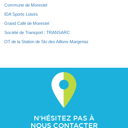
Commune de Morestel
IDA Sports Loisirs
Grand Café de Morestel
Société de Transport : TRANSARC
OT de la Station de Ski des Aillons-Margeriaz
N'HÉSITEZ PAS À
NOUS CONTACTER