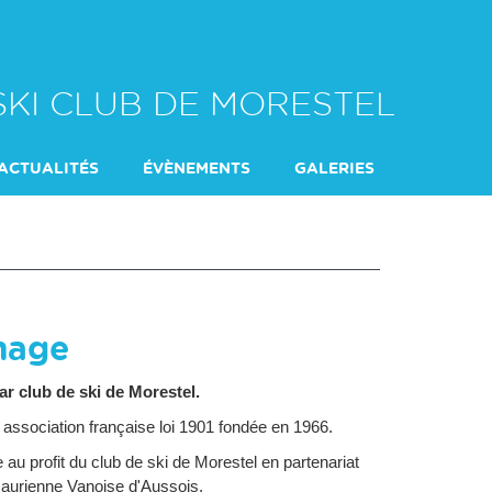
SKI CLUB DE MORESTEL
ACTUALITÉS
ÉVÈNEMENTS
GALERIES
IDA SPORTS LOISIRS
mage
r club de ski de Morestel.
 association française loi 1901 fondée en 1966.
u profit du club de ski de Morestel en partenariat
aurienne Vanoise d'Aussois.